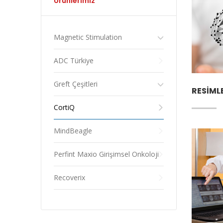
Ürünlerimiz
Magnetic Stimulation
ADC Türkiye
Greft Çeşitleri
RESIML
CortiQ
MindBeagle
Perfint Maxio Girişimsel Onkoloji
Recoverix