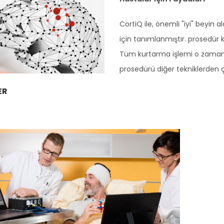
CortiQ ile, önemli "iyi" beyin 
için tanımlanmıştır. prosedür k
Tüm kurtarma işlemi o zaman h
prosedürü diğer tekniklerden ç
ER