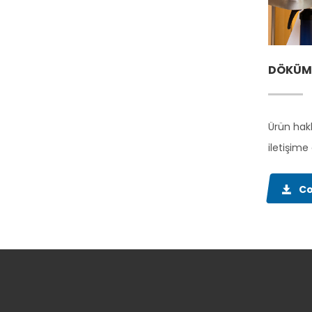
DÖKÜM
Ürün hakk
iletişime 
Co